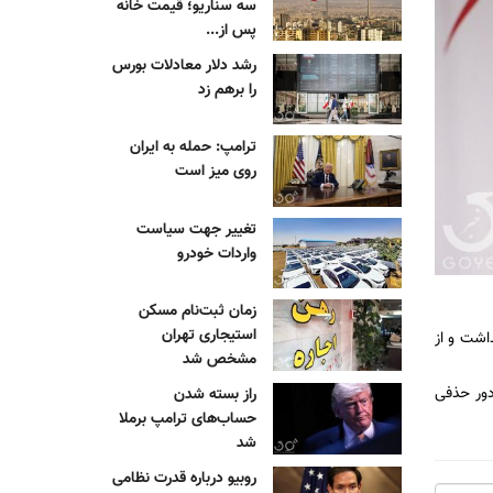
سه سناریو؛ قیمت خانه
پس از...
رشد دلار معادلات بورس
را برهم زد
ترامپ: حمله به ایران
روی میز است
تغییر جهت سیاست
واردات خودرو
زمان ثبت‌نام مسکن
استیجاری تهران
 جام نداشت و از
مشخص شد
یران به دور حذفی
راز بسته شدن
حساب‌های ترامپ برملا
شد
روبیو درباره قدرت نظامی