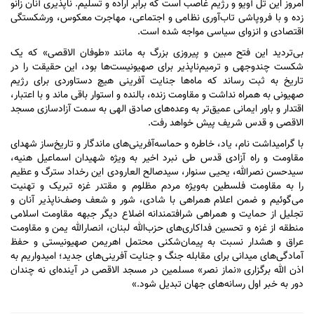
امروز این تل آویو و رژیم غاصب است که برابر اراده و تسلیم. ناپذیری آنان زانو
زده و با فروپاشی تاب‌آوری نظامی و اجتماعی، مهاجرت معکوس، ورشکستگی
اقتصادی و انزوای سیاسی مواجه شده است.
بی‌تردید این فتح مبین و پیروزی بزرگ به مانند «طوفان الاقصی» که یک
شکست چندوجهی و ترمیم‌ناپذیر برای صهیونیست‌ها بود، این حقیقت را در
تاریخ به ثبت رساند که ماه‌ها جنایت آفرینی هیچ دستاوردی برای رژیم
صهیونی به همراه نداشت و مقاومت زنده، بالنده و استوار باقی ماند و با اعتبار،
اقتدار و باور ایمانی عمیق‌تر به وعده‌های صادق الهی به سمت آزادسازی مسجد
الاقصی و قدس شریف پیش خواهد رفت.
با گرامیداشت نام، یاد، خاطره و حماسه‌آفرینی‌های ماندگار و تاریخ‌ساز شهدای
مقاومت و راه آزادی قدس طی نبرد اخیر به ویژه شهیدان اسماعیل هنیه،
سیدحسن نصرالله، یحیی سنوار، سیدصالح العارودی این رخداد سترگ و عظیم
را به مقاومت فلسطین به‌ویژه مردم مظلوم و مقتدر غزه تبریک و تهنیت
می‌گوئیم و ضمن اعلام همراهی با شادی، شور و شعف وصف‌ناپذیر آنان و
تجلیل از حمایت و همراهی شرافتمندانه اضلاع دیگر جبهه مقاومت اسلامی
منطقه از غزه و تحسین فداکاری‌های حزب‌الله لبنان، انصارالله یمن و مقاومت
عراق و هشدار نسبت به پیمان‌شکنی محتمل اهریمن صهیونیستی و حفظ
آمادگی‌های میدانی برای مقابله جنگ و جنایت آفرینی‌های جدید؛ امیدواریم به
اذن الله برگزاری «نماز نصر» مسلمین در مسجد الاقصی در آینده‌ای نه چندان
دور به خبر اول رسانه‌های جهان تبدیل شود.»