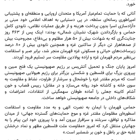
خورد.
آنانی که با حمایت تمام‌عیار آمریکا و متحدان اروپایی و منطقه‌ای و پشتیبانی
امپراطوری رسانه‌ای سلطه، در پی دستیابی به اهداف اعلامی خود مبنی بر
«آزادسازی اسرا بدون پرداخت هزینه و از طریق عملیات نظامی، نابودی کامل
حماس و بازگرداندن شهرک نشینان شمالی» بودند؛ اینک پس از ۴۶۳ روز
جنایت‌گری که به شهادت بیش از ۵۰ هزار مظلوم و بی‌دفاع، مجروحیت بیش
از صدهاهزار تن دیگر از ساکنین غزه و همچنین نابودی بیش از ۸۰ درصد
زیرساخت‌های حیاتی و مسکونی غزه قهرمان منجر شد، برابر صبر و استقامت
بی‌نظیر مردم قهرمان غزه و اراده پولادین مقاومت سر تسلیم فرود آوردند.
امروز پایان جنگ و تحمیل آتش‌بس بر رژیم صهیونیستی یک فتح مبین و
پیروزی بزرگ برای فلسطین و شکستی بزرگتر برای رژیم هیولایی صهیونیستی
است که مردم مقتدر غزه را خوشحال و سرشار از طراوت، نشاط و مقاومت به
سوی خانه و کاشانه خود روانه می‌سازد و در مقابل؛ رییس قصاب و خون
آشام کابینه جعلی را آماده طوفان سهمگینی از انتقادات، اعتراضات و
شکاف‌های داخلی در جامعه صهیونیستی خواهد ساخت.
حماس قهرمان با ایمان به نصرت الهی و به مدد مقاومت و استقامت
اسطوره‌ای مظلومان مقتدر غزه و موج حمایت‌های گسترده جهانی؛ از میدان
مذاکره و توافق، سربلند و سرافراز بیرون آمد و با پیروزی خود این پیام را به
جهانیان منتقل کرد که امروز «مقاومت ملت فلسطین مظهر و نماد درخشان
غلبه حق بر باطل و خون بر شمشیر است.»