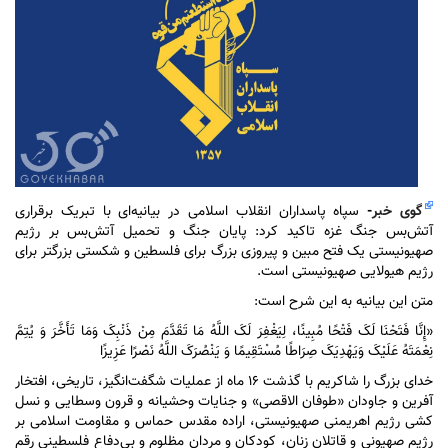
گوی خبر
-
سپاه پاسداران انقلاب اسلامی در بیانیه‌ای با تبریک برقراری
آتش‌بس جنگ غزه تاکید کرد: پایان جنگ و تحمیل آتش‌بس بر رژیم
صهیونیستی یک فتح مبین و پیروزی بزرگ برای فلسطین و شکستی بزرگتر برای
رژیم هیولایی صهیونیستی است.
متن این بیانیه به این شرح است:
«إِنَّا فَتَحْنَا لَکَ فَتْحًا مُبِینًا، لِیَغْفِرَ لَکَ اللَّهُ مَا تَقَدَّمَ مِنْ ذَنْبِکَ وَمَا تَأَخَّرَ وَ یُتِمَّ
نِعْمَتَهُ عَلَیْکَ وَیَهْدِیَکَ صِرَاطًا مُسْتَقِیمًا وَ یَنْصُرَکَ اللَّهُ نَصْرًا عَزِیزًا
خدای بزرگ را شاکریم با گذشت ۱۶ ماه از عملیات شگفت‌انگیز، تاریخی، افتخار
آفرین و جاودان «طوفان الاقصی» و جنایات وحشیانه و قرون وسطایی و نسل
کشی رژیم اهریمنی صهیونیستی، اراده مقدس حماس و مقاومت اسلامی بر
رژیم صهیونی و قاتلان زنان، کودکان و مردان مظلوم و بی‌دفاع فلسطینی رقم