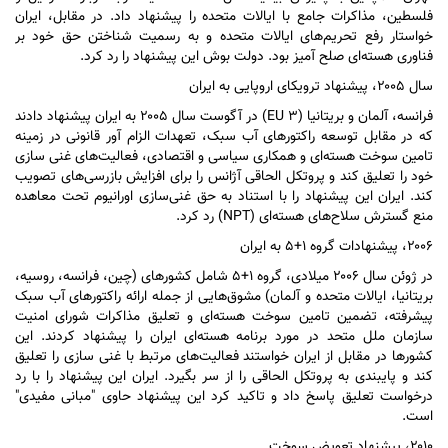
فلسطین، مذاکرات جامع با ایالات متحده را پیشنهاد داد. در مقابل، ایران
خواستار رفع تحریم‌های ایالات متحده و به رسمیت شناختن حق خود بر
فناوری هسته‌ای صلح آمیز بود. دولت بوش این پیشنهاد را رد کرد.
سال ۲۰۰۵، پیشنهاد ترویکای اروپایی به ایران
فرانسه، آلمان و بریتانیا (EU ۳) در آگوست سال ۲۰۰۵ به ایران پیشنهاد دادند
که در مقابل توسعه راکتور‌های آب سبک، تعهدات الزام آور قانونی در زمینه
تامین سوخت هسته‌ای و همکاری سیاسی و اقتصادی، فعالیت‌های غنی سازی
خود را تعلیق کند و پروتکل الحاقی آژانس را برای افزایش بازرسی‌های تصویب
کند. ایران این پیشنهاد را با استناد به حق غنی‌سازی اورانیوم تحت معاهده
منع گسترش سلاح‌های هسته‌ای (NPT) رد کرد.
۲۰۰۶، پیشنهادات گروه ۱+۵ به ایران
در ژوئن سال ۲۰۰۶ میلادی، گروه ۱+۵ شامل کشور‌های (چین، فرانسه، روسیه،
بریتانیا، ایالات متحده و آلمان) مشوق‌هایی از جمله ارائه راکتور‌های آب سبک
پیشرفته، تضمین تامین سوخت هسته‌ای و تعلیق مذاکرات شورای امنیت
سازمان ملل متحد در مورد برنامه هسته‌ای ایران را پیشنهاد کردند. این
کشور‌ها در مقابل از ایران خواستند فعالیت‌های مرتبط با غنی سازی را تعلیق
کند و پایبندی به پروتکل الحاقی را از سر بگیرد. ایران این پیشنهاد را با رد
درخواست تعلیق پاسخ داد و تاکید کرد این پیشنهاد حاوی "مبانی مفیدی"
است.
۲۰۱۰، پیشنهاد تعویض سوخت