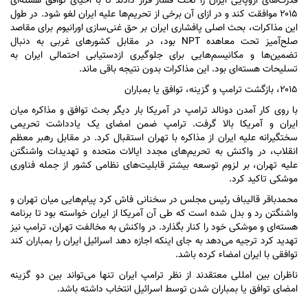
قدرت‌های اروپایی ایران را تحت فشار قرار دادند تا با احیای توافق هسته‌ای
۲۰۱۵ موافقت کند و در ازای آن برخی از تحریم‌ها علیه ایران لغو شود. در طول
این مذاکرات، بحث اصلی پافشاری ایران بر حق غنی‌سازی اورانیوم برای مقاصد
صلح‌آمیز تحت معاهده NPT بود، در مقابل کشور‌های غربی به دنبال
تضمین‌ها و مکانیسم‌هایی برای جلوگیری ازدستیابی احتمالی ایران به
تسلیحات هسته‌ای بود. این مذاکرات بدون نتیجه باقی ماند.
۲۰۱۵، بازگشت ترامپ و گزینه، توافق یا بمباران
با روی کار آمدن دونالد ترامپ در آمریکا بار دیگر بحث توافق و مذاکره میان
ایران و آمریکا بالا گرفت. ترامپ ضمن امضای یک یادداشت تحریمی
سختگیرانه علیه ایران از مذاکره با تهران استقبال کرد. در مقابل رهبر معظم
انقلاب، در واکنش به تحریم‌های مجدد ایالات متحده و تهدیدات واشنگتن
علیه تهران، بر لزوم توسعه بیشتر قابلیت‌های نظامی کشور از جمله فناوری
موشکی تاکید کرد.
محمدباقر قالیباف رئیس مجلس در سخنانی فاش کرد پیام‌هایی میان تهران و
واشنگتن رد و بدل شده است که طی آن آمریکا از ایران خواسته بود تا برنامه
هسته‌ای و موشکی خود را کنار بگذارد. در واکنش به مخالفت تهران، ترامپ نیز
تهدید کرد ترجیه می‌دهد به جای اینکه اجازه دهد اسرائیل ایران را بمباران کند
توافقی با ایران امضاء کرده باشد.
ناظران بین امللی معتقدند از نظر ترامپ ایران تنها می‌تواند بین دو گزینه
امضای توافق یا بمباران شدن توسط اسرائیل انتخاب داشته باشد.