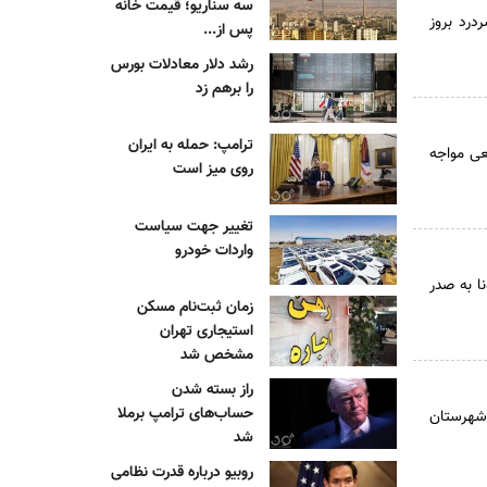
سه سناریو؛ قیمت خانه
درد بروز
پس از...
رشد دلار معادلات بورس
را برهم زد
ترامپ: حمله به ایران
عی مواجه
روی میز است
تغییر جهت سیاست
واردات خودرو
ا به صدر
زمان ثبت‌نام مسکن
استیجاری تهران
مشخص شد
راز بسته شدن
حساب‌های ترامپ برملا
 شهرستان
شد
روبیو درباره قدرت نظامی