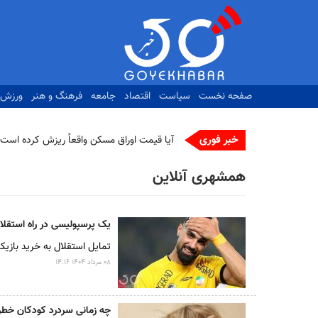
رفتن
به
محتوای
اصلی
صفحه نخست
سیاست
اقتصاد
جامعه
فرهنگ و هنر
ورزش
خبر فوری
آیا قیمت اوراق مسکن واقعاً ریزش کرده است؟
همشهری آنلاین
یک پرسپولیسی در راه استقلا
تمایل استقلال به خرید بازیکن
۰۸ مرداد ۱۴۰۴ ۱۴:۱۶
چه زمانی سردرد کودکان خط