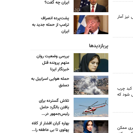
ایران چه گفت؟
نیز آمار
پشت‌پرده انصراف
ترامپ از حمله جدید به
ایران
پربازدیدها
بررسی وضعیت روان
متهم پرونده قتل
خبرنگار ایرنا
حمله هوایی اسراییل به
دمشق
 کبد چرب
ل شود که
تلاش گسترده برای
یافتن بالگرد حامل
رئیس‌جمهور در...
بهاره کیان افشار از کلاه
گری ممکن
پهلوی تا بی عاطفه را...