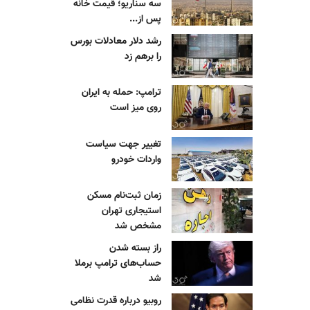
سه سناریو؛ قیمت خانه
پس از...
رشد دلار معادلات بورس
را برهم زد
ترامپ: حمله به ایران
روی میز است
تغییر جهت سیاست
واردات خودرو
زمان ثبت‌نام مسکن
استیجاری تهران
مشخص شد
راز بسته شدن
حساب‌های ترامپ برملا
شد
روبیو درباره قدرت نظامی