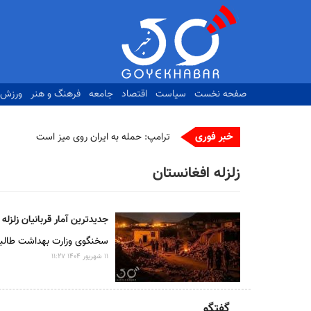
رفتن
به
محتوای
اصلی
صفحه نخست
سیاست
اقتصاد
جامعه
فرهنگ و هنر
ورزش
خبر فوری
را |
زلزله افغانستان
جدیدترین آمار قربانیان زلزله ۶ ریشتری افغانستان
سخنگوی وزارت بهداشت طالبان اعلام کر
۱۱ شهريور ۱۴۰۴ ۱۱:۲۷
گفتگو