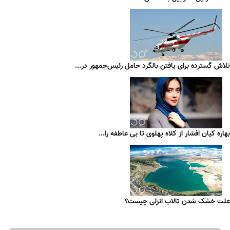
تلاش گسترده برای یافتن بالگرد حامل رئیس‌جمهور در...
بهاره کیان افشار از کلاه پهلوی تا بی عاطفه را...
علت خشک شدن تالاب انزلی چیست؟