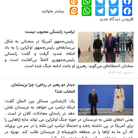
WhatsApp
Telegram
Twitter
Facebook
WhatsApp
Telegram
Twitter
Facebook
بیشتر بخوانید
درباره
عکس/
افزودن دیدگاه جدید
واکنش
عجیب
ترامپ: زلنسکی محبوب نیست
ترامپ
رئیس‌جمهور آمریکا در سخنانی به شکل
از
بی‌سابقه‌ای رئیس‌جمهور اوکراین را به باد
قطعی
انتقاد شدید گرفت و گفت: زلنسکی
برق
رئیس‌جمهوری کاملاً بی‌کفایت است و
در
سخنان احمقانه‌ای می‌گوید. رهبری او باعث ادامه جنگ شده است.
ایران
۰۱ اسفند ۱۴۰۳ ۰۹:۲۴
دیدار دو رهبر در ریاض؛ چرا بن‌سلمان
انتخاب شد؟
یک کارشناس مسائل بین الملل گفت:
اینکه ترامپ می خواهد به عربستان نقش
دهد در راستای معادلات کلان تر است .
یعنی اعطای نقش به عربستان در حوزه جنگ اوکراین می تواند مابه ازاهایی را
برای آمریکا در پی داشته باشد و احتمالا ترامپ این نکته را در سر می پروراند
که آن ما به ازاها را در منطقه خاورمیانه از عربستان طلب کند .بویژه در