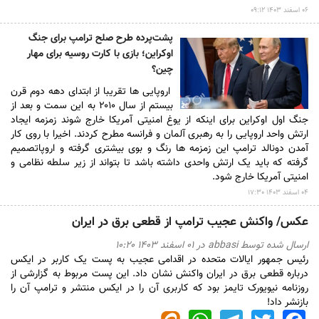
۰۶ اسفند ۱۴۰۳ ۰۹:۱۲
پشت‌پرده طرح صلح ترامپ برای جنگ
اوکراین؛ بازی با کارت روسیه برای مهار
چین؟
اروپایی ها تقریبا از ابتدای دهه دوم قرن
بیستم از سال ۲۰۱۰ به این سمت و بعد از
جنگ اول اوکراین برای اینکه از یوغ امنیتی آمریکا خارج شوند زمزمه ایجاد
ارتش واحد اروپایی را به رهبری آلمان و فرانسه مطرح کردند. اخیرا با روی کار
آمدن دونالد ترامپ این زمزمه ها رنگ و بوی بیشتری گرفته و اروپاتصمیم
گرفته که باید یک ارتش واحدی داشته باشد تا بتواند از زیر سلطه نظامی و
امنیتی آمریکا خارج شود.
۰۴ اسفند ۱۴۰۳ ۱۷:۳۰
عکس/ واکنش عجیب ترامپ از قطعی برق در ایران
ارسال شده توسط
abbasi
در ۰۱ اسفند ۱۴۰۳ ۱۰:۲۰
رئیس جمهور ایالات متحده در اقدامی عجیب به پست یک کاربر در ایکس
درباره قطعی برق در ایران واکنش نشان داد. این پست مربوط به گزارشی از
روزنامه نیویورک تایمز بود که کاربری آن را در ایکس منتشر و ترامپ آن را
بازنشر داد!