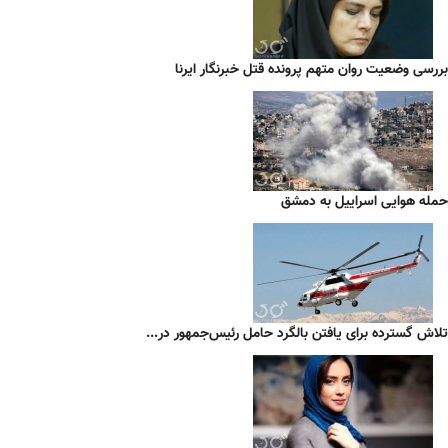
بررسی وضعیت روان متهم پرونده قتل خبرنگار ایرنا
حمله هوایی اسراییل به دمشق
تلاش گسترده برای یافتن بالگرد حامل رئیس‌جمهور در...