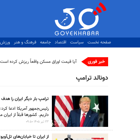
رفتن
به
محتوای
اصلی
صفحه نخست
سیاست
اقتصاد
جامعه
فرهنگ و هنر
ورزش
خبر فوری
ت_
دونالد ترامپ
ترامپ بار دیگر ایران را هدف
رئیس‌جمهور آمریکا ادعا کرد:
داریم. کشورها قبلاً از ایران 
۲۳ تير ۱۴۰۵ ۰۹:۵۰
از ایران تا خیابان‌های تل‌آوی