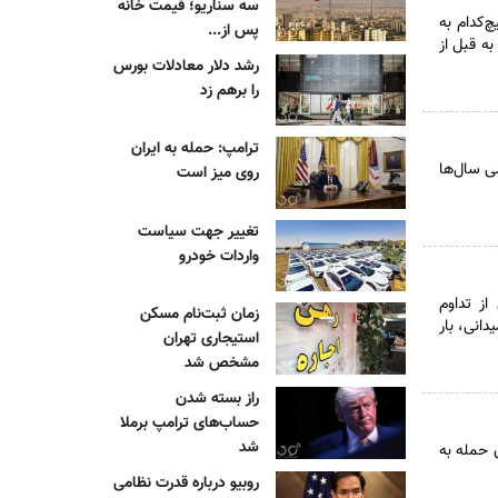
سه سناریو؛ قیمت خانه
چ‌کدام به
پس از...
ه قبل از
رشد دلار معادلات بورس
را برهم زد
ترامپ: حمله به ایران
لی سال‌ها
روی میز است
تغییر جهت سیاست
واردات خودرو
از تداوم
زمان ثبت‌نام مسکن
انی، بار
استیجاری تهران
مشخص شد
راز بسته شدن
حساب‌های ترامپ برملا
شد
 حمله به
روبیو درباره قدرت نظامی