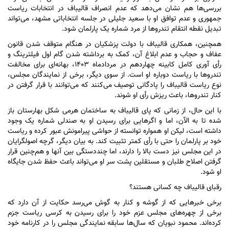
بررسی‌ها هم نشان می‌دهد که عدم انصراف قالیباف در انتخابات ریاست
جمهوری و عدم توافق او با سعید جلیلی در جلسه انتخاباتی مشهد، می‌تواند
تبدیل نقطه انتقام تندرو‌ها از مرد شماره یک پارلمان شود.
همچنین، همکاری قالیباف با دولت پزشکیان در هنگام متوقف شدن قانون
عفاف و حجاب و عدم ابلاغ آن، کمک به برداشته شدن گام اول فیلترینگ و
رأی آوری کامل کابینه چهاردهم در مردادماه ۱۴۰۳، بهانه‌ای برای مخالفت
تندرو‌ها با ریاست دوباره او است. از سوی دیگر، برخی از نمایندگان مجلس،
نوع ریاست قالیباف را پادگانی توصیف می‌کنند که می‌توانند با قرار گرفتن در
کنار تندروها، باعث ریزش رأی او شوند.
با این حال، از زمانی که پای قالیباف به ساختمان هرمی شکل بهارستان باز
شده تا به الآن، اما و اگر‌هایی برای رسیدن او به صندلی شماره یک وجود
داشته است، لیکن او همواره توانسته از حواشی پیرامونش عبور کرده و ریاست
خود بر پارلمان را حتی با رأی کمتر تثبیت کند. به بیان دیگر، گرچه اصولگرایان
در این مجلس نیز دست بالا را دارند، اما چنددستگی بین آنها و هم‌چنین قرار
گرفتن اصلاح طلبان و مستقلین پشت سر او می‌تواند باعث حفظ شدن جایگاه
او شود.
رقبای قالیباف چه کسانی هستند؟
برخی خبر‌هایی که از گوشه و کنار به گوش می‌رسد حکایت از آن دارد که
برخی از چهره‌های مجلس عزم خود را برای رسیدن به کرسی ریاست جزم
کرده‌اند. محمود نبویان که سال‌ها سابقه نمایندگی مجلس را در کارنامه خود