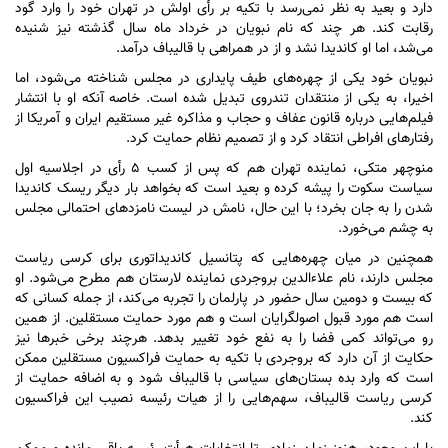
دارد و بعید به نظر نمی‌رسد با تکیه بر رأی اولش در تهران خود را وارد گود
رقابت کند. هر چند که نام نبویان در خرداد ماه سال گذشته نیز شنیده
می‌شد، اما او کاندیدا نشد و از در همراهی با قالیباف درآمد.
نبویان خود یکی از چهره‌های طیف پایداری در مجلس شناخته می‌شود، اما
اخیرا، به یکی از منتقدان تندروی تبدیل شده است. خاصه آنکه او با انتشار
فیلم‌هایی درباره قانون عفاف و حجاب و مذاکره غیر مستقیم ایران و آمریکا از
رفتار‌های افراطی انتقاد کرد و از تصمیم نظام حمایت کرد.
منوچهر متکی، نماینده تهران هم که پس از کسب ۵ رأی در اجلاسیه اول
سیاست سکوت را پیشه کرده و بعید است که بخواهد بار دیگر ریسک کاندیدا
شدن را به جان بخرد؛ با این حال، نامش در لیست نامزد‌های احتمالی مجلس
به چشم می‌خورد.
همچنین در میان چهره‌هایی که پتانسیل کاندیداتوری برای کرسی ریاست
مجلس دارند، نام علاءالدین بروجردی نماینده لارستان هم مطرح می‌شود. او
که بیست و دومین سال حضور در پارلمان را تجربه می‌کند، از جمله کسانی که
است هم مورد قبول اصولگرایان است و هم مورد حمایت مستقلین. از همین
رو می‌تواند کمی فضا را به نفع خود تغییر بدهد. هرچند برخی خبر‌ها نیز
حکایت از آن دارد که بروجردی با تکیه به حمایت فراکسیون مستقلین ممکن
است که وارد بده بستان‌های سیاسی با قالیباف شود و به اضافه حمایت از
کرسی ریاست قالیباف، سهم‌هایی را از هیات رئیسه نصیب این فراکسیون
کند.