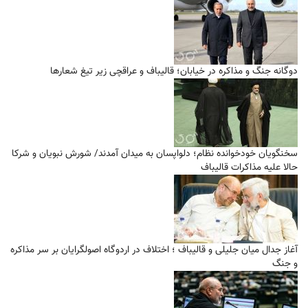
دوگانه جنگ و مذاکره در خیابان؛ قالیباف و عراقچی زیر تیغ شعارها
سخنگویان خودخوانده نظام؛ دلواپسان به میدان آمدند/ شورش نبویان و شرکا
حالا علیه مذاکرات قالیباف
آغاز جدال میان جلیلی و قالیباف ؛ اختلاف در اردوگاه اصولگرایان بر سر مذاکره
و جنگ