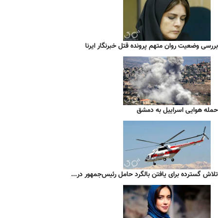
بررسی وضعیت روان متهم پرونده قتل خبرنگار ایرنا
حمله هوایی اسراییل به دمشق
تلاش گسترده برای یافتن بالگرد حامل رئیس‌جمهور در...