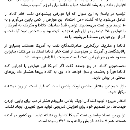
افزایش داده و به رشد اقتصاد دنیا و تقاضا برای انرژی آسیب برساند.
ترامپ در پاسخ به این سوال که آیا عوارض پیشنهادی نفت خام کانادا را
شامل می‌شود یا نه گفت: «من احتمالا این عوارض را کمی پایین می‌آورم و به
۱۰ درصد برای نفت می‌رسانم». ترامپ قبلاً صادرات کانادا و مکزیک به آمریکا را
با عوارض ۲۵ درصدی در اول فوریه تهدید کرده بود و مشخص نبود آیا نفت و
گاز از این عوارض مستثنا می‌شوند یا نه.
کانادا و مکزیک بزرگ‌ترین صادرکنندگان نفت به آمریکا هستند. بسیاری از
پالایشگاه‌های آمریکا در میدوست از نفت خام کانادا استفاده می‌کنند؛ بنابراین
محدود شدن جریان این نفت قیمت سوخت را افزایش خواهد داد.
نخست‌وزیر کانادا در روز جمعه گفت اگر آمریکا این عوارض را اجرایی کند
کانادا فوراً و به‌شدت پاسخ خواهد داد. وی به کانادایی‌ها هشدار داد روز‌های
سختی در پیش دارند.
بازار همچنین منتظر اجلاس اوپک پلاس است که قرار است در روز دوشنبه
برگزار شود.
انتظار می‌رود تولیدکنندگان اوپک پلاس علی‌رغم فشار ترامپ برای پایین آوردن
قیمت‌ها، در تصمیم خود برای افزایش تدریجی تولید هیچ تغییری ایجاد نکنند.
دراین‌بین تعداد چاه‌های نفت آمریکا که اولین نشانه تولید این کشور در آینده
هستند هم ۷ حلقه افزایش یافته و به ۴۷۹ رسیده است.