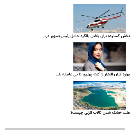
تلاش گسترده برای یافتن بالگرد حامل رئیس‌جمهور در...
بهاره کیان افشار از کلاه پهلوی تا بی عاطفه را...
علت خشک شدن تالاب انزلی چیست؟