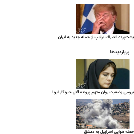
پشت‌پرده انصراف ترامپ از حمله جدید به ایران
پربازدیدها
بررسی وضعیت روان متهم پرونده قتل خبرنگار ایرنا
حمله هوایی اسراییل به دمشق