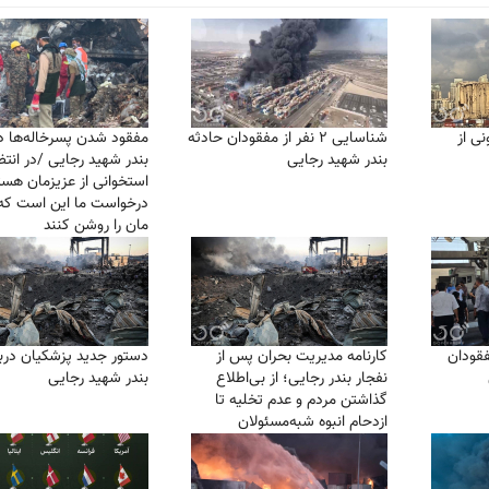
نی از
شناسایی ۲ نفر از مفقودان حادثه
مفقود شدن پسرخاله‌ها در
بندر شهید رجایی
بندر شهید رجایی /در انتظ
استخوانی از عزیزمان هست
درخواست ما اين است كه
مان را روشن كنند
قودان
کارنامه مدیریت بحران پس از
دستور جدید پزشکیان دربا
نفجار بندر رجایی؛ از بی‌اطلاع
بندر شهید رجایی
گذاشتن مردم و عدم تخلیه تا
ازدحام انبوه شبه‌مسئولان