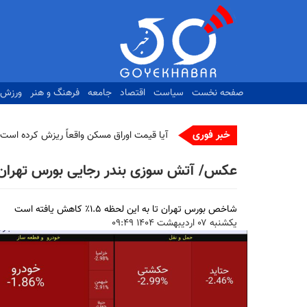
رفتن
به
محتوای
اصلی
صفحه نخست
سیاست
اقتصاد
جامعه
فرهنگ و هنر
ورزش
خبر فوری
ت_
عکس/ آتش سوزی بندر رجایی بورس تهران ر
شاخص بورس تهران تا به این لحظه ۱.۵٪ کاهش یافته است
يكشنبه ۰۷ ارديبهشت ۱۴۰۴ ۰۹:۴۹