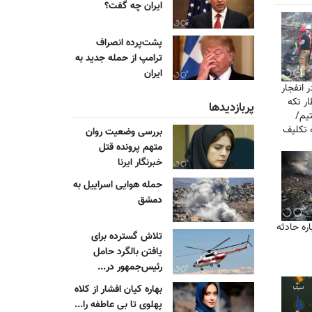
ایران چه گفت؟
پشت‌پرده انصراف
ترامپ از حمله جدید به
ایران
 انفجار
ار تکه
پربازدیدها
یم/
 تكليف
بررسی وضعیت روان
متهم پرونده قتل
خبرنگار ایرنا
حمله هوایی اسراییل به
دمشق
ره حادثه
تلاش گسترده برای
یافتن بالگرد حامل
رئیس‌جمهور در...
بهاره کیان افشار از کلاه
پهلوی تا بی عاطفه را...