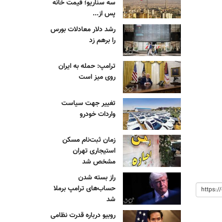
سه سناریو؛ قیمت خانه
پس از...
رشد دلار معادلات بورس
را برهم زد
ترامپ: حمله به ایران
روی میز است
تغییر جهت سیاست
واردات خودرو
زمان ثبت‌نام مسکن
استیجاری تهران
مشخص شد
راز بسته شدن
حساب‌های ترامپ برملا
شد
روبیو درباره قدرت نظامی