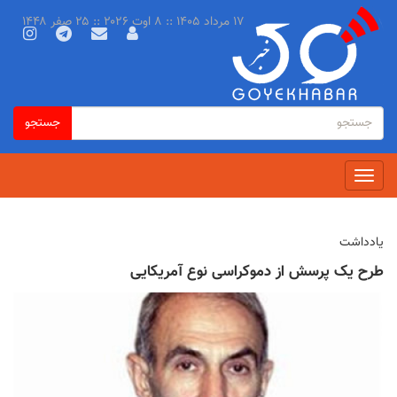
رفتن
۱۷ مرداد ۱۴۰۵ :: ۸ اوت ۲۰۲۶ :: ۲۵ صفر ۱۴۴۸
به
محتوای
اصلی
فرم
جستجو
جستجو
جستجو
Toggle
navigation
یادداشت
طرح یک پرسش از دموکراسی نوع آمریکایی