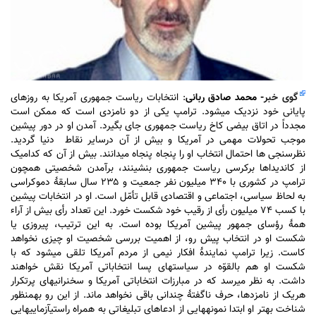
گوی خبر
- محمد صادق ربانی
: انتخابات ریاست جمهوری آمریکا به روزهای
پایانی خود نزدیک می‎شود. ترامپ یکی از دو نامزدی است که ممکن است
مجدداً در اتاق بیضی کاخ ریاست جمهوری جای بگیرد. آمدن او در دور پیشین
موجب تحولات مهمی در آمریکا و بیش از آن درسایر نقاط دنیا گردید.
نظرسنجی ‎ها احتمال انتخاب او را پنجاه پنجاه می‎دانند. بیش از آن که کدام‎یک
از کاندیداها برکرسی ریاست جمهوری بنشینند، برآمدن شخصیتی همچون
ترامپ در کشوری با ۳۴۰ میلیون نفر جمعیت و ۲۳۵ سال سابقۀ دموکراسی
به لحاظ سیاسی، اجتماعی و اقتصادی قابل تأمّل است. او در انتخابات پیشین
با کسب ۷۴ میلیون رأی از رقیب خود شکست خورد. این تعداد رأی بیش از آراء
همۀ رؤسای جمهور پیشین آمریکا بوده است. به این ترتیب، پیروزی یا
شکست او در انتخاب پیش رو، از اهمیت بررسی شخصیت او چیزی نخواهد
کاست. زیرا ترامپ نمایندۀ افکار نیمی از مردم آمریکا تلقی می‎شود که با
شکست او هم بالقوّه در سیاستهای پسا انتخاباتی آمریکا نقش خواهند
داشت. به نظر می‎رسد که در مبارزات انتخاباتی آمریکا و سخنرانی‎های پرتکرار
هریک از نامزدها، حرف ناگفتۀ چندانی باقی نخواهد ماند. از این رو به‎منظور
شناخت بهتر او ابتدا نمونه‎هایی از ادعاهای تبلیغاتی به همراه راستی‎آزمایی‎هایی