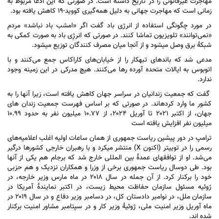
مهاجرت غیرقانونی را در تاریخ داشته است. در صورتی که این ادعا مربوط به
زمانی است که مهاجرت جهانی به دلیل همه‌گیری کووید-۱۹ کاهش یافته بود.
در مورد چگونگی استفاده از انرژی باد گفت اگر «امشب باد نباشد» مردم
«نمی‌توانند» تلویزیون تماشا کنند. در صورتی که انرژِی باد به صورت کمکی به
شبکۀ برق وصل می‎شود و از آنجا میان مصرف کنندگان توزیع می‎شود.
مدعی شد که باندهای تبهکار را از خیابان‌های کاراکاس جمع می‌کنند و با
اتوبوس به ایالات متحده آورده رها می‌کنند. هیچ مدرکی در این زمینه وجود
ندارد.
گفت که جمعیت زندانیان در سراسر جهان کاهش یافته است، زیرا آنها را به
کشور ما وارد کرده‎اند. در صورتی که بر اساس فهرست جمعیت زندان های
جهان، از اکتبر ۲۰۲۱ تا آوریل ۲۰۲۴، از ۱۰.۷۷ میلیون نفر به حدود ۱۰.۹۹
میلیون نفر افزایش یافته است
ترامپ در دور پیشین ریاست جمهوری از همان ساعات اولیه اغلب اعلامیه‌های
رسمی را در توییتر (اکنون X) منتشر می‎کرد و با رهبران خارجی کشورها درگیر
می‌شد. او از توافق‎های عمدۀ بین المللی خارج شد که برجام هم یکی از آنها
بود. طی دوسال ریاست جمهوری برخی از وزرا و همکاران نزدیک و هم حزبی
خود را برکنار کرد. از آن جمله در سال ۲۰۱۸ در ماه مارس وزیر خارجه، در
ژوئیه مسئول سازمان حفاظت محیط زیست، در اکتبر نمایندۀ آمریکا در
سازمان ملل، در نوامبر دادستان کل، در دسامبر وزیر دفاع و در سال ۲۰۱۹ در
ماه آوریل وزیر امنیت ملی، ژوئیۀ وزیر کار و در سپتامبر مشاور امنیت برکنار
شده اند.