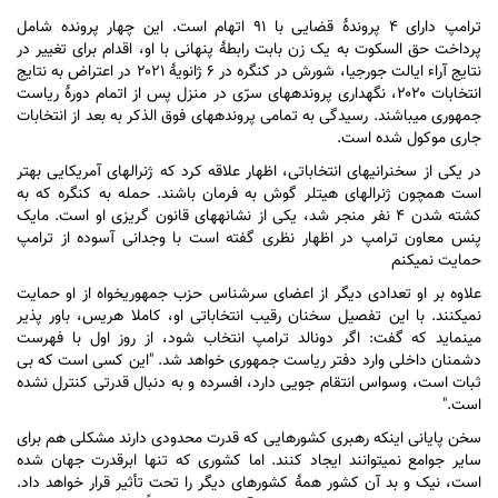
ترامپ دارای ۴ پروندۀ قضایی با ۹۱ اتهام است. این چهار پرونده شامل
پرداخت حق السکوت به یک زن بابت رابطۀ پنهانی با او، اقدام برای تغییر در
نتایج آراء ایالت جورجیا، شورش در کنگره در ۶ ژانویۀ ۲۰۲۱ در اعتراض به نتایج
انتخابات ۲۰۲۰، نگهداری پرونده‎های سرّی در منزل پس از اتمام دورۀ ریاست
جمهوری می‎باشند. رسیدگی به تمامی پرونده‎های فوق الذکر به بعد از انتخابات
جاری موکول شده است.
در یکی از سخنرانی‎های انتخاباتی، اظهار علاقه کرد که ژنرالهای آمریکایی بهتر
است همچون ژنرالهای هیتلر گوش به فرمان باشند. حمله به کنگره که به
کشته شدن ۴ نفر منجر شد، یکی از نشانه‎های قانون گریزی او است. مایک
پنس معاون ترامپ در اظهار نظری گفته است با وجدانی آسوده از ترامپ
حمایت نمی‎کنم
علاوه بر او تعدادی دیگر از اعضای سرشناس حزب جمهوری‎خواه از او حمایت
نمی‎کنند. با این تفصیل سخنان رقیب انتخاباتی او، کاملا هریس، باور پذیر
می‎نماید که گفت: اگر دونالد ترامپ انتخاب شود، از روز اول با فهرست
دشمنان داخلی وارد دفتر ریاست جمهوری خواهد شد. "این کسی است که بی
ثبات است، وسواس انتقام جویی دارد، افسرده و به دنبال قدرتی کنترل نشده
است."
سخن پایانی اینکه رهبری کشورهایی که قدرت محدودی دارند مشکلی هم برای
سایر جوامع نمی‎توانند ایجاد کنند. اما کشوری که تنها ابرقدرت جهان شده
است، نیک و بد آن کشور همۀ کشورهای دیگر را تحت تأثیر قرار خواهد داد.