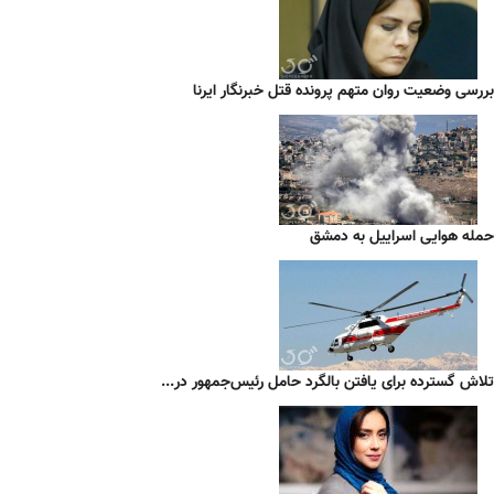
بررسی وضعیت روان متهم پرونده قتل خبرنگار ایرنا
حمله هوایی اسراییل به دمشق
تلاش گسترده برای یافتن بالگرد حامل رئیس‌جمهور در...