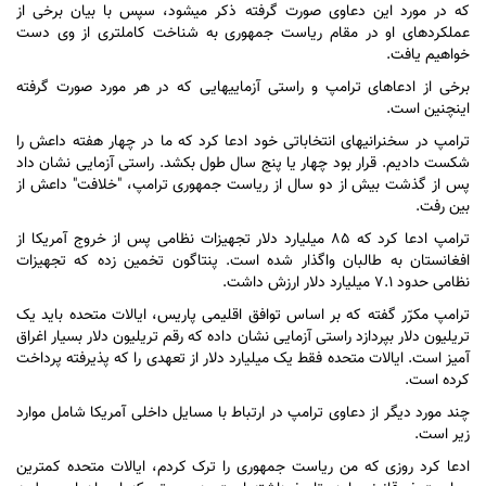
که در مورد این دعاوی صورت گرفته ذکر می‎شود، سپس با بیان برخی از
عملکردهای او در مقام ریاست جمهوری به شناخت کامل‎تری از وی دست
خواهیم یافت.
برخی از ادعاهای ترامپ و راستی آزمایی‎هایی که در هر مورد صورت گرفته
این‎چنین است.
ترامپ در سخنرانی‎های انتخاباتی خود ادعا کرد که ما در چهار هفته داعش را
شکست دادیم. قرار بود چهار یا پنج سال طول بکشد. راستی آزمایی نشان داد
پس از گذشت بیش از دو سال از ریاست جمهوری ترامپ، "خلافت" داعش از
بین رفت.
ترامپ ادعا کرد که ۸۵ میلیارد دلار تجهیزات نظامی پس از خروج آمریکا از
افغانستان به طالبان واگذار شده است. پنتاگون تخمین زده که تجهیزات
نظامی حدود ۷.۱ میلیارد دلار ارزش داشت.
ترامپ مکرّر گفته که بر اساس توافق اقلیمی پاریس، ایالات متحده باید یک
تریلیون دلار بپردازد راستی آزمایی نشان داده که رقم تریلیون دلار بسیار اغراق
آمیز است. ایالات متحده فقط یک میلیارد دلار از تعهدی را که پذیرفته پرداخت
کرده است.
چند مورد دیگر از دعاوی ترامپ در ارتباط با مسایل داخلی آمریکا شامل موارد
زیر است.
ادعا کرد روزی که من ریاست جمهوری را ترک کردم، ایالات متحده کمترین