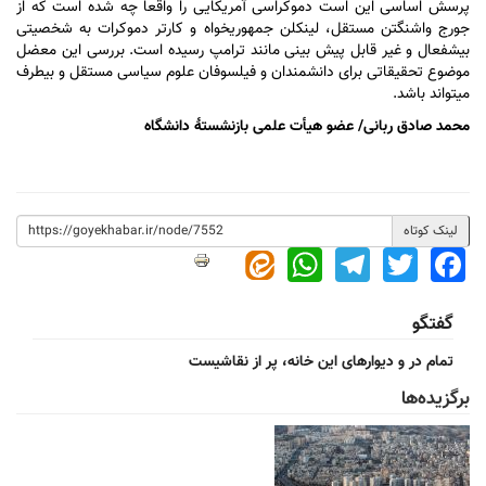
پرسش اساسی این است دموکراسی آمریکایی را واقعاً چه شده است که از
جورج واشنگتن مستقل، لینکلن جمهوری‎خواه و کارتر دموکرات به شخصیتی
بیش‎فعال و غیر قابل پیش بینی مانند ترامپ رسیده است. بررسی این معضل
موضوع تحقیقاتی برای دانشمندان و فیلسوفان علوم سیاسی مستقل و بی‎طرف
می‎تواند باشد.
محمد صادق ربانی/ عضو هیأت علمی بازنشستۀ دانشگاه
لینک کوتاه
WhatsApp
Telegram
Twitter
Facebook
گفتگو
تمام در و دیوارهای این خانه، پر از نقاشیست
برگزیده‌ها