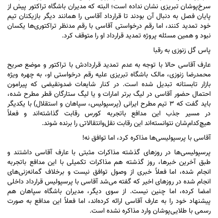
سرخ‌پوشان تبریزی نشان نداده است؛ البته که مدیران باشگاه تراکتور پیش از
پایان فصل به دنبال آن بودند تا قرارداد آقاسی را همانند دیگر بازیکنان تیم
خود تمدید کنند، اما رقم درخواستی آقاسی با رقم مدنظر تراکتوری‌ها یکسان
نبود و همین مسئله پروژه تمدید قرارداد او را متوقف کرد.
پاس گل زنوزی به رقبا
عارف آقاسی حالا با توجه به عدم تمدید قراردادش با تراکتور و موضع صریح
محمدرضا زنوزی، مالک باشگاه تبریزی علیه رقم درخواستی او، به چهره ویژه
بازار تابستانه تبدیل شده است. در کنار شایعات ضدونقیضی که پیرامون
احتمال حضور آقاسی در لیگ برتر امارات و یا لیگ ستارگان قطر مطرح شده،
باید گفت که ۳ تیم مطرح ایرانی (پرسپولیس، سپاهان و استقلال) با یکدیگر
در مسیر جذب این مدافع باتجربه کورس رقابت گذاشته‌اند و فعلاً
هیچ‌کدام‌شان نتوانسته‌اند این رقابت نقل‌وانتقالاتی را برنده شوند.
آقاسی با پرسپولیسی‌ها مذاکره کرد، اما توافق نه!
پرسپولیسی‌ها در روز‌های گذشته مذاکرات مثبتی با عارف آقاسی داشتند و
طبق آخرین خبرها، روز گذشته هم مذاکرات تکمیلی با این مدافع باتجربه
انجام شده، اما فعلاً خبری از وصول توافق نیست و برخلاف گمانه‌زنی‌های
انجام شده در روز‌های اخیر که گفته می‌شد آقاسی با پرسپولیس قرارداد داخلی
امضا کرده، اما چنین نیست. از سوی دیگر، مدیران باشگاه سپاهان هم
پیشنهاد خود را به عارف آقاسی ارائه کرده‌اند، اما فعلاً این مدافع به صورت
رسمی با طلایی‌پوشان وارد مذاکره نشده است.