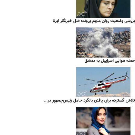
بررسی وضعیت روان متهم پرونده قتل خبرنگار ایرنا
حمله هوایی اسراییل به دمشق
تلاش گسترده برای یافتن بالگرد حامل رئیس‌جمهور در...