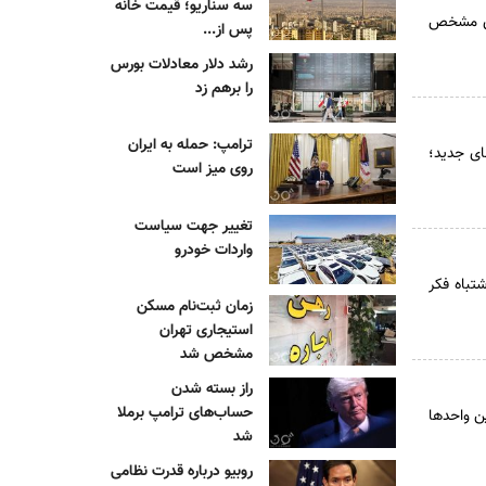
سه سناریو؛ قیمت خانه
ندی مشخص
پس از...
رشد دلار معادلات بورس
را برهم زد
ترامپ: حمله به ایران
ای جدید؛
روی میز است
تغییر جهت سیاست
واردات خودرو
تباه فکر
زمان ثبت‌نام مسکن
استیجاری تهران
مشخص شد
راز بسته شدن
حساب‌های ترامپ برملا
ت فیزیکی این واحدها
شد
روبیو درباره قدرت نظامی