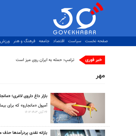
رفتن
به
محتوای
اصلی
صفحه نخست
سیاست
اقتصاد
جامعه
فرهنگ و هنر
ورزش
خبر فوری
ترامپ: حمله به ایران روی میز است
مهر
بازار داغ داروی لاغری؛ «مانجا
آمپول «مانجارو» که برای بیما
۲۶ آبان ۱۴۰۳ ۱۶:۱۲
یارانه نقدی پردرآمدها حذف 