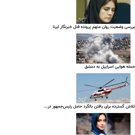
بررسی وضعیت روان متهم پرونده قتل خبرنگار ایرنا
حمله هوایی اسراییل به دمشق
تلاش گسترده برای یافتن بالگرد حامل رئیس‌جمهور در...