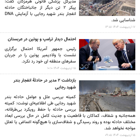
مدیرکل پزشکی قانونی هرمزگان گفت:
پیکر ۲ تن دیگر از جانباختگان حادثه
انفجار بندر شهید رجایی با آزمایش DNA
شناسایی شد.
۱۷ ارديبهشت ۱۴۰۴ ۱۳:۵۱
احتمال دیدار ترامپ و پوتین در عربستان
رئیس جمهور آمریکا احتمال برگزاری
نشست با ولادیمیر پوتین را در جریان
سفرهای منطقه ای خود رد نکرد.
۱۵ ارديبهشت ۱۴۰۴ ۱۰:۱۰
بازداشت ۲ مدیر در حادثۀ انفجار بندر
شهید رجایی
کمیته بررسی علل و عوامل حادثه بندر
شهید رجایی طی اطلاعیه‌ای نوشت: کمیته
بررسی حادثه با حفظ رویکرد بی‌طرفانه،
همه‌جانبه و شفاف، کماکان با قاطعیت و جدیت کامل در حال بررسی ابعاد
مختلف حادثه بوده و روند رسیدگی و شفاف‌سازی با هیچ‌گونه اغماض یا تعلل
مواجه نخواهد شد.
۱۵ ارديبهشت ۱۴۰۴ ۰۹:۰۵