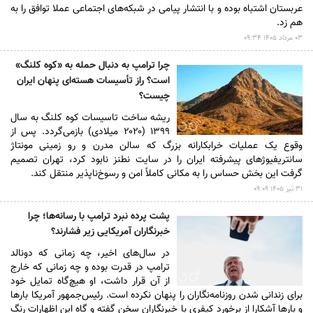
عربستان اشتباه بوده و با انتشار پیامی در شبکه‌های اجتماعی عملا توافق را به
هم زد.
۰۳ مرداد ۱۴۰۵ ۰۹:۳۴
چرا ترامپ به دنبال حمله به «کوه کلنگ»
است؟ راز تأسیسات هسته‌ای پنهان ایران
چیست؟
ریشه ساخت تاسیسات کوه کلنگ به سال
۱۳۹۹ (۲۰۲۰ میلادی) بازمی‌گردد. پس از
وقوع یک عملیات خرابکارانه بزرگ که سالن مدرن و رو زمینی مونتاژ
سانتریفیوژهای پیشرفته ایران را در سایت نطنز نابود کرد، تهران تصمیم
گرفت این بخش حساس را به مکانی کاملاً امن و رسوخ‌ناپذیر منتقل کند.
۳۱ تير ۱۴۰۵ ۰۹:۰۹
پشت پرده نبرد ترامپ با رسانه‌ها؛ چرا
خبرنگاران آمریکایی زیر فشارند؟
در سال‌های اخیر، چه زمانی که دونالد
ترامپ در قدرت بوده و چه زمانی که خارج
از آن قرار داشت، او هیچ‌گاه تمایل خود
برای زندانی شدن روزنامه‌نگاران را پنهان نکرده است. رئیس‌جمهور آمریکا بارها
و بارها آشکارا از برخورد کیفری با خبرنگاران سخن گفته و گاه این اظهارات رنگ