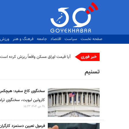
رفتن
به
محتوای
اصلی
صفحه نخست
سیاست
اقتصاد
جامعه
فرهنگ و هنر
ورزش
خبر فوری
آیا قیمت اوراق مسکن واقعاً ریزش کرده است؟
تسنیم
سخنگوی کاخ سفید: هیچکس از 
کارولین لیویت، سخنگوی ترام
۲۸ دى ۱۴۰۴ ۱۵:۲۳
فرمول تعیین دستمزد کارگران