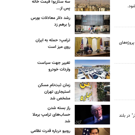
سه سناریو؛ قیمت خانه
شود.
پس از...
رشد دلار معادلات بورس
را برهم زد
ترامپ: حمله به ایران
روژه‌های
روی میز است
تغییر جهت سیاست
واردات خودرو
زمان ثبت‌نام مسکن
استیجاری تهران
مشخص شد
راز بسته شدن
حساب‌های ترامپ برملا
 در بلند
شد
روبیو درباره قدرت نظامی