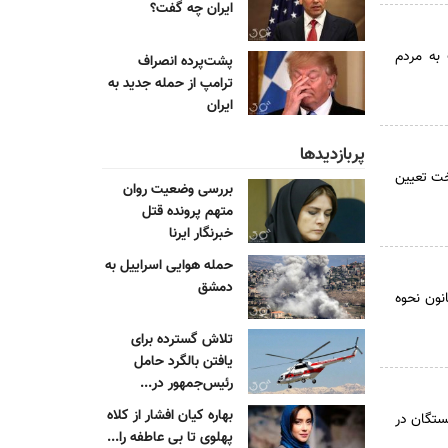
ایران چه گفت؟
به مردم
پشت‌پرده انصراف
ترامپ از حمله جدید به
ایران
پربازدیدها
خت تعیین
بررسی وضعیت روان
متهم پرونده قتل
خبرنگار ایرنا
حمله هوایی اسراییل به
دمشق
رح اصلاح موادی از قانون نحوه
تلاش گسترده برای
یافتن بالگرد حامل
رئیس‌جمهور در...
بهاره کیان افشار از کلاه
ور و ضدتورمی بودجه ۱۴۰۵، حقوق بازنشستگان در
پهلوی تا بی عاطفه را...