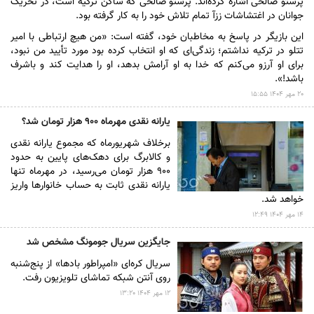
پرستو صالحی اشاره کرده‌اند. پرستو صالحی که ساکن ترکیه است، در تحریک
جوانان در اغتشاشات ززآ تمام تلاش خود را به کار گرفته بود.
این بازیگر در پاسخ به مخاطبان خود، گفته است: «من هیچ ارتباطی با امیر
تتلو در ترکیه نداشتم؛ زندگی‌ای که او انتخاب کرده بود مورد تأیید من نبود،
برای او آرزو می‌کنم که خدا به او آرامش بدهد، او را هدایت کند و باشرف
باشد!».
۲۰ مهر ۱۴۰۴ ۱۵:۵۵
یارانه نقدی مهرماه ۹۰۰ هزار تومان شد؟
برخلاف شهریورماه که مجموع یارانه نقدی
و کالابرگ برای دهک‌های پایین به حدود
۹۰۰ هزار تومان می‌رسید، در مهرماه تنها
یارانه نقدی ثابت به حساب خانوارها واریز
خواهد شد.
۱۴ مهر ۱۴۰۴ ۱۲:۴۹
جایگزین سریال جومونگ مشخص شد
سریال کره‌ای «امپراطور بادها» از پنج‌شنبه
روی آنتن شبکه تماشای تلویزیون رفت.
۱۲ مهر ۱۴۰۴ ۱۳:۲۰