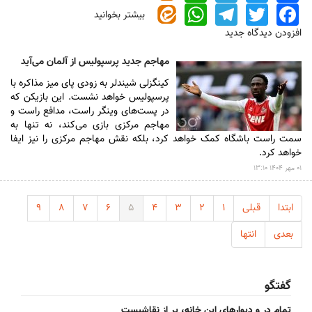
WhatsApp
Telegram
Twitter
Facebook
بیشتر بخوانید
درباره
فیلم/
افزودن دیدگاه جدید
توهین
زشت
مهاجم جدید پرسپولیس از آلمان می‌آید
هوادار
کینگزلی شیندلر به زودی پای میز مذاکره با
استقلال
پرسپولیس خواهد نشست. این بازیکن که
به
در پست‌های وینگر راست، مدافع راست و
روزبه
مهاجم مرکزی بازی می‌کند، نه تنها به
چشمی
سمت راست باشگاه کمک خواهد کرد، بلکه نقش مهاجم مرکزی را نیز ایفا
خواهد کرد.
۰۱ مهر ۱۴۰۴ ۱۳:۱۰
ابتدا
قبلی
۱
۲
۳
۴
۵
۶
۷
۸
۹
بعدی
انتها
گفتگو
تمام در و دیوارهای این خانه، پر از نقاشیست