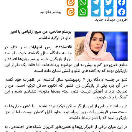
WhatsApp
Telegram
Twitter
Facebook
WhatsApp
Telegram
Twitter
Facebook
بیشتر بخوانید
درباره
فیلم/
افزودن دیدگاه جدید
توضیح
پرستو
پرستو صالحی: من هیچ ارتباطی با امیر
صالحی
تتلو در ترکیه نداشتم
درباره
اقتصاد۲۴-
شایعه
پس اظهارات امیر تتلو در
ارتباط
جلسه دادگاه سال گذشته خود، نام سه
با
تن از بازیگران خانم بر سر زبان‌ها افتاده و
امیر
منابع خبری نیز کم و بیش به این موضوع پرداخته‌اند؛ اما فقط یک نفر از این
بازیگران بوده که به گفته‌های تتلو واکنش نشان داده است.
تتلو
تتلو در جلسه دادگاه روز ۴ اردیبهشتِ سال گذشته، در اظهارات خود گفته:
«در آن بازه یکی از بازیگران زن کشور که اکنون ساکن ترکیه است، من را
تحریک کرد تا آهنگی درست کنم، البته بعد‌ها متوجه اشتباهم شده و این
آهنگ را پاک کردم».
در رسانه ها، نامی از این بازیگر ساکن ترکیه برده نشده، اما ذهن خیلی‌ها به
سمت سحر قریشی رفت، زیرا ارتباط او با تتلو، قابل کتمان نیست، اما او تنها
بازیگری نبود که با تتلو ارتباط داشت.
در این میان برخی از خبرگزاری‌ها و همین‌طور کاربران شبکه‌های اجتماعی، به