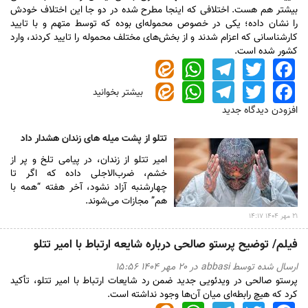
بیشتر هم هست. اختلافی که اینجا مطرح شده در دو جا این اختلاف خودش
را نشان داده؛ یکی در خصوص محموله‌ای بوده که توسط متهم و با تایید
کارشناسانی که اعزام شدند و از بخش‌های مختلف محموله را تایید کردند، وارد
کشور شده است.
WhatsApp
Telegram
Twitter
Facebook
WhatsApp
Telegram
Twitter
Facebook
بیشتر بخوانید
درباره
فیلم/
افزودن دیدگاه جدید
جزئیات
جدید
تتلو از پشت میله‌ های زندان هشدار داد
درباره
امیر تتلو از زندان، در پیامی تلخ و پر از
اموال
خشم، ضرب‌الاجلی داده که اگر تا
و
چهارشنبه آزاد نشود، آخر هفته “همه با
رد
هم” مجازات می‌شوند.
مال
بابک
۲۱ مهر ۱۴۰۴ ۱۴:۱۷
زنجانی
فیلم/ توضیح پرستو صالحی درباره شایعه ارتباط با امیر تتلو
ارسال شده توسط
abbasi
در ۲۰ مهر ۱۴۰۴ ۱۵:۵۶
پرستو صالحی در ویدئویی جدید ضمن رد شایعات ارتباط با امیر تتلو، تأکید
کرد که هیچ رابطه‌ای میان آن‌ها وجود نداشته است.