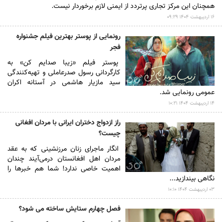
همچنان این مرکز تجاری پرتردد از ایمنی لازم برخوردار نیست.
۱۶ ارديبهشت ۱۴۰۴ ۰۹:۲۹
رونمایی از پوستر بهترین فیلم جشنواره
فجر
​پوستر فیلم «زیبا صدایم کن» به
کارگردانی رسول صدرعاملی و تهیه‌کنندگی
سید مازیار هاشمی در آستانه اکران
عمومی رونمایی شد.
۱۴ ارديبهشت ۱۴۰۴ ۱۰:۲۱
راز ازدواج دختران ایرانی با مردان افغانی
چیست؟
انگار ماجرای زنان مرزنشینی که به عقد
مردان اهل افغانستان درمی‌آیند چندان
اهمیت خاصی ندارد! شما هم خبر‌ها را
نگاهی بیندازید...​
۰۳ ارديبهشت ۱۴۰۴ ۱۰:۱۰
فصل چهارم ستایش ساخته می شود؟