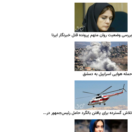
بررسی وضعیت روان متهم پرونده قتل خبرنگار ایرنا
حمله هوایی اسراییل به دمشق
تلاش گسترده برای یافتن بالگرد حامل رئیس‌جمهور در...