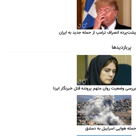
پشت‌پرده انصراف ترامپ از حمله جدید به ایران
پربازدیدها
بررسی وضعیت روان متهم پرونده قتل خبرنگار ایرنا
حمله هوایی اسراییل به دمشق