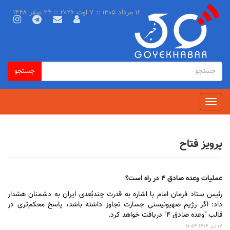
رفتن
۱۶ مرداد ۱۴۰۵ :: ۷ اوت ۲۰۲۶ :: ۲۴ صفر ۱۴۴۸
به
محتوای
اصلی
فرم
جستجو
جستجو
جستجو
Toggle
navigation
پرویز فتاح
عملیات وعده صادق ۴ در راه است؟
رئیس ستاد فرمان امام با اشاره به قدرت چندبُعدی ایران به دشمنان هشدار
داد: اگر رژیم صهیونیستی جسارت تجاوز داشته باشد، پاسخ محکم‌تری در
قالب "وعده صادق ۴" دریافت خواهد کرد.
۰۷ تير ۱۴۰۴ ۱۰:۵۴