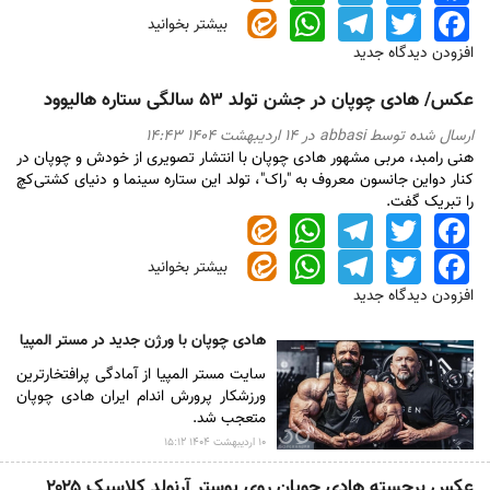
WhatsApp
Telegram
Twitter
Facebook
بیشتر بخوانید
درباره
عکس/
افزودن دیدگاه جدید
کنایه
تندوتیز
عکس/ هادی چوپان در جشن تولد ۵۳ سالگی ستاره هالیوود
هادی
چوپان
ارسال شده توسط
abbasi
در ۱۴ ارديبهشت ۱۴۰۴ ۱۴:۴۳
به
هنی رامبد، مربی مشهور هادی چوپان با انتشار تصویری از خودش و چوپان در
سعید
کنار دواین جانسون معروف به "راک"، تولد این ستاره سینما و دنیای کشتی‌کچ
روستایی
را تبریک گفت.
WhatsApp
Telegram
Twitter
Facebook
WhatsApp
Telegram
Twitter
Facebook
بیشتر بخوانید
درباره
عکس/
افزودن دیدگاه جدید
هادی
چوپان
هادی چوپان با ورژن جدید در مستر المپیا
در
سایت مستر المپیا از آمادگی پرافتخارترین
جشن
ورزشکار پرورش اندام ایران هادی چوپان
تولد
متعجب شد.
۵۳
سالگی
۱۰ ارديبهشت ۱۴۰۴ ۱۵:۱۲
ستاره
عکس برجسته هادی چوپان روی پوستر آرنولد کلاسیک ۲۰۲۵
هالیوود