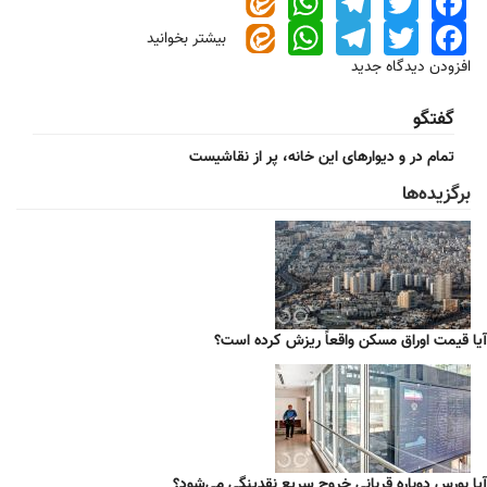
WhatsApp
Telegram
Twitter
Facebook
WhatsApp
Telegram
Twitter
Facebook
بیشتر بخوانید
درباره
عکس/
افزودن دیدگاه جدید
هادی
چوپان
گفتگو
و
پسرش
تمام در و دیوارهای این خانه، پر از نقاشیست
در
ماسل
برگزیده‌ها
شوی
دوبی
آیا قیمت اوراق مسکن واقعاً ریزش کرده است؟
آیا بورس دوباره قربانی خروج سریع نقدینگی می‌شود؟