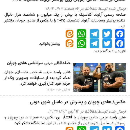
ارسال شده توسط
abbasi
در ۰۷ اسفند ۱۴۰۳ ۰۶:۱۲
صفحه رسمی آرنولد کلاسیک با بیش از یک میلیون و ششصد هزار دنبال
کننده پوستر مسابقات آرنولد کلاسیک ۲۰۲۵ را با عکس از هادی چوپان منتشر
کرد
WhatsApp
Telegram
Twitter
Facebook
WhatsApp
Telegram
Twitter
Facebook
بیشتر بخوانید
درباره
عکس
افزودن دیدگاه جدید
برجسته
هادی
خداحافظی مربی سرشناس هادی چوپان
چوپان
هانی رامبد مربی شاخص بدنسازی جهان
روی
اعلام کرد بعد از مسابقات جمهوری چک از
پوستر
حرفه خود کناره‌گیری خواهد کرد.
آرنولد
کلاسیک
۲۶ آبان ۱۴۰۳ ۱۴:۵۳
۲۰۲۵
عکس/ هادی چوپان و پسرش در ماسل شوی دوبی
ارسال شده توسط
abbasi
در ۱۲ آبان ۱۴۰۳ ۱۳:۲۹
هنی رامبد مربی هادی چوپان با انتشار این عکس به همراه هادی چوپان و
پسرش در ماسل شوی دوبی از حضور هادی در این نمایشگاه تشکر کرد.