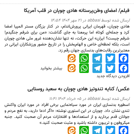
فیلم/ امضای وطن‌پرستانه هادی چوپان در قلب آمریکا
ارسال شده توسط
abbasi
در ۲۱ مهر ۱۴۰۴ ۱۴:۵۴
هادی چوپان، قهرمان ایرانی پرورش‌اندام، در کنار بزرگان مستر المپیا امضا
کرد و جمله‌ای کوتاه اما پرمعنا به جای گذاشت: «من برای شرفم جنگیدم!
شرفم چیست؟ ایران» این حرکت، نه تنها نشان‌دهنده غرور ملی هادی چوپان
است، بلکه لحظه‌ای خاص و الهام‌بخش را در تاریخ حضور ورزشکاران ایرانی در
معتبرترین رقابت‌های بدنسازی جهان رقم زد.
WhatsApp
Telegram
Twitter
Facebook
WhatsApp
Telegram
Twitter
Facebook
بیشتر بخوانید
درباره
فیلم/
افزودن دیدگاه جدید
امضای
وطن‌پرستانه
عکس/ کنایه تندوتیز هادی چوپان به سعید روستایی
هادی
چوپان
ارسال شده توسط
abbasi
در ۰۵ خرداد ۱۴۰۴ ۱۱:۴۱
در
اسطوره بدنسازی ایران در مورد سیاه‌نمایی برخی افراد در مورد ایران واکنش
قلب
تندی نشان داد. چوپان در این استوری نوشته: «اگر ادعا دارید، به نفع مردم و
آمریکا
جوانان قدم بردارید و از استعداد‌ها و افتخارات مردم آن صحبت کنید. جنبه
میکروفون و تریبون داشته باشید و مثبت صحبت کنید.»
WhatsApp
Telegram
Twitter
Facebook