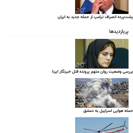
پشت‌پرده انصراف ترامپ از حمله جدید به ایران
پربازدیدها
بررسی وضعیت روان متهم پرونده قتل خبرنگار ایرنا
حمله هوایی اسراییل به دمشق