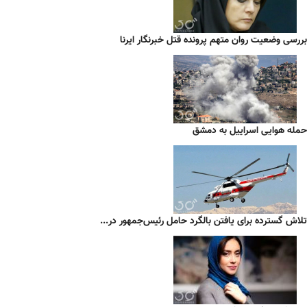
بررسی وضعیت روان متهم پرونده قتل خبرنگار ایرنا
حمله هوایی اسراییل به دمشق
تلاش گسترده برای یافتن بالگرد حامل رئیس‌جمهور در...