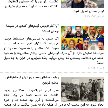
توانسته رکوردی را که بسیاری انتظارش را
داشتند، به دست آورد و به پرفروش‌ترین
فیلم امسال تبدیل شود.
۰۴ بهمن ۱۴۰۳ ۱۲:۳۷
آیا آمار فروش فیلم‌های کمدی در سینما
جعلی است؟
اگر سری به سانس‌های سینما‌ها بزنید،
می‌بینید که اکران این سه فیلم یا به
صورت تک سانس یا به صورت محدود در
سینما‌ها نمایش دارد. از آن طرف فیلم‌های کمدی بیشتر سانس‌ها را به خود
اختصاص داده‌اند. پرسشی که پیش می‌آید اینکه نابرابری در اکران به چه دلیل
است؟
۱۲ دى ۱۴۰۳ ۱۰:۲۰
روایت سلطان سینمای ایران از خاطراتش
درباره فردین
«در فیلم «جوانمرد»، سکانسی وجود
داشت که تمام فضا در یک کافه
می‌گذشت و قرار بود صحنه زد و خورد
ایجاد شود. به این ترتیب که فردینِ از طبقه بالا به زمین بیافتد. در آن صحنه