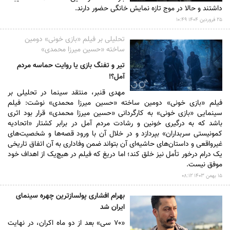
داشتند و حالا در موج تازه نمایش خانگی حضور دارند.
۲۵ فروردين ۱۴۰۴ ۱۰:۴۹
تحلیلی بر فیلم «بازی خونی» دومین
ساخته «حسین میرزا محمدی»
تیر و تفنگ بازی یا روایت حماسه مردم
آمل؟!
مهدی قنبر، منتقد سینما در تحلیلی بر
فیلم «بازی خونی» دومین ساخته «حسین میرزا محمدی» نوشت: فیلم
سینمایی «بازی خونی» به کارگردانی «حسین میرزا محمدی» قرار بود اثری
باشد که به درگیری خونین و رشادت مردم آمل در برابر کشتار «اتحادیه
کمونیستی سربداران» بپردازد و در خلال آن با ورود قصه‌ها و شخصیت‌های
غیرواقعی و داستان‌های حاشیه‌ای آن بتواند ضمن وفاداری به آن اتفاق تاریخی
یک درام درخور تأمل نیز خلق کند؛ اما دریغ که فیلم در هیچ‌یک از اهداف خود
موفق نیست.
۱۵ بهمن ۱۴۰۳ ۰۸:۱۲
بهرام افشاری پولسازترین چهره سینمای
ایران شد
«۷۰ سی» بعد از دو ماه اکران، در نهایت