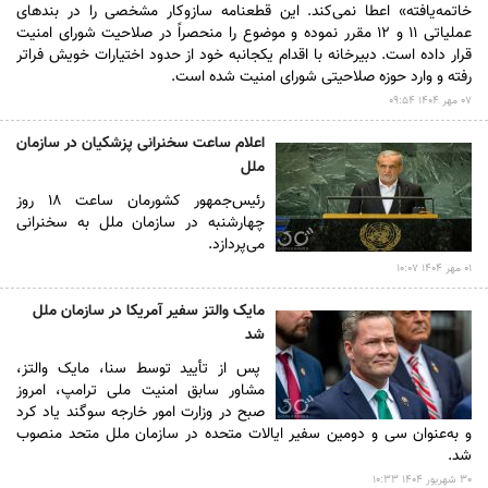
خاتمه‌یافته» اعطا نمی‌کند. این قطعنامه سازوکار مشخصی را در بندهای
عملیاتی ۱۱ و ۱۲ مقرر نموده و موضوع را منحصراً در صلاحیت شورای امنیت
قرار داده است. دبیرخانه با اقدام یکجانبه خود از حدود اختیارات خویش فراتر
رفته و وارد حوزه صلاحیتی شورای امنیت شده است.
۰۷ مهر ۱۴۰۴ ۰۹:۵۴
اعلام ساعت سخنرانی پزشکیان در سازمان
ملل
رئیس‌جمهور کشورمان ساعت ۱۸ روز
چهارشنبه در سازمان ملل به سخنرانی
می‌پردازد.
۰۱ مهر ۱۴۰۴ ۱۰:۰۷
مایک والتز سفیر آمریکا در سازمان ملل
شد
پس از تأیید توسط سنا، مایک والتز،
مشاور سابق امنیت ملی ترامپ، امروز
صبح در وزارت امور خارجه سوگند یاد کرد
و به‌عنوان سی و دومین سفیر ایالات متحده در سازمان ملل متحد منصوب
شد.
۳۰ شهريور ۱۴۰۴ ۱۰:۳۳