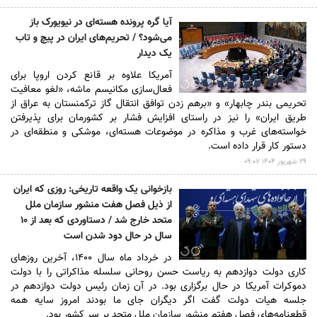
آیا گره پرونده هسته‌ای در نیویورک باز
می‌شود؟ / تحریم‌های ایران در پیچ و تاب
یک دیدار
آمریکا علاوه بر قانع کردن اروپا برای
فعال‌سازی مکانیسم ماشه، «لغو معافیت
تحریمی بندر چابهار» و «برهم زدن توافق انتقال گاز ترکمنستان به عراق از
طریق ایران» را نیز در راستای افزایش فشار بر کشورمان برای پذیرفتن
خواسته‌های غرب و مذاکره در موضوعات هسته‌ای، موشکی و منطقه‌ای در
دستور کار قرار داده است.
۲۹ شهريور ۱۴۰۴ ۰۹:۰۷
بازخوانی یک واقعه تاریخی: روزی که ایران
از ذیل فصل هفت منشور سازمان ملل
متحد خارج شد / دستاوردی که بعد از ۱۰
سال در حال دود شدن است
در خرداد ماه سال ۱۴۰۰، آخرین روزهای
کاری دولت دوازدهم به ریاست حسن روحانی سلسله مذاکراتی را با دولت
دموکرات آمریکا در حال برگزاری بود. در آن زمان رئیس دولت دوازدهم در
جلسه هیات دولت گفت ‎اگر دیگران جای ما بودند امروز سایه همه
قطعنامه‌های فصل هفتم منشور سازمان ملل متحد بر سر کشور بود.