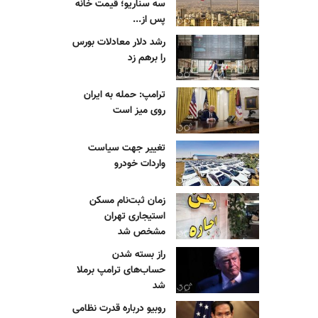
سه سناریو؛ قیمت خانه
پس از...
رشد دلار معادلات بورس
را برهم زد
ترامپ: حمله به ایران
روی میز است
تغییر جهت سیاست
واردات خودرو
زمان ثبت‌نام مسکن
استیجاری تهران
مشخص شد
راز بسته شدن
حساب‌های ترامپ برملا
شد
روبیو درباره قدرت نظامی