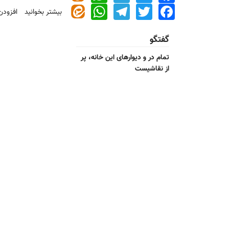
WhatsApp
Telegram
Twitter
Facebook
بیشتر بخوانید
درباره
افزودن
اینفوگراف
۲۹
گفتگو
شهر
ایران
تمام در و دیوارهای این خانه، پر
دارای
از نقاشیست
کسری
زمین
برای
تولید
مسکن