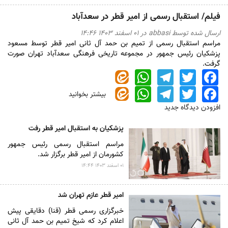
فیلم/ استقبال رسمی از امیر قطر در سعدآباد
ارسال شده توسط
abbasi
در ۰۱ اسفند ۱۴۰۳ ۱۴:۴۶
مراسم استقبال رسمی از تمیم بن حمد آل ثانی امیر قطر توسط مسعود
پزشکیان رئیس جمهور در مجموعه تاریخی فرهنگی سعدآباد تهران صورت
گرفت.
WhatsApp
Telegram
Twitter
Facebook
WhatsApp
Telegram
Twitter
Facebook
بیشتر بخوانید
درباره
فیلم/
افزودن دیدگاه جدید
استقبال
رسمی
پزشکیان به استقبال امیر قطر رفت
از
مراسم استقبال رسمی رئیس جمهور
امیر
کشورمان از امیر قطر برگزار شد.
قطر
در
۰۱ اسفند ۱۴۰۳ ۱۴:۴۴
سعدآباد
امیر قطر عازم تهران شد
خبرگزاری رسمی قطر (قنا) دقایقی پیش
اعلام کرد که شیخ تمیم بن حمد آل ثانی