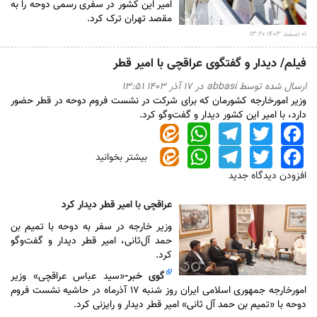
امیر این کشور در سفری رسمی دوحه را به
مقصد تهران ترک کرد.
۰۱ اسفند ۱۴۰۳ ۱۳:۲۰
فیلم/ دیدار و گفتگوی عراقچی با امیر قطر
ارسال شده توسط
abbasi
در ۱۷ آذر ۱۴۰۳ ۱۳:۵۱
وزیر امورخارجه کشورمان که برای شرکت در نشست فروم دوحه در قطر حضور
دارد، با امیر این کشور دیدار و گفت‌وگو کرد.
WhatsApp
Telegram
Twitter
Facebook
WhatsApp
Telegram
Twitter
Facebook
بیشتر بخوانید
درباره
فیلم/
افزودن دیدگاه جدید
دیدار
و
عراقچی با امیر قطر دیدار کرد
گفتگوی
وزیر خارجه در سفر به دوحه با تمیم بن
عراقچی
حمد آل‌ثانی، امیر قطر دیدار و گفت‌و‌گو
با
کرد.
امیر
قطر
گوی خبر
-
«سید عباس عراقچی» وزیر
امورخارجه جمهوری اسلامی ایران روز شنبه ۱۷ آذرماه در حاشیه نشست فروم
دوحه با «تمیم بن حمد آل ثانی» امیر قطر دیدار و رایزنی کرد.