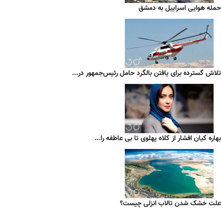
حمله هوایی اسراییل به دمشق
تلاش گسترده برای یافتن بالگرد حامل رئیس‌جمهور در...
بهاره کیان افشار از کلاه پهلوی تا بی عاطفه را...
علت خشک شدن تالاب انزلی چیست؟