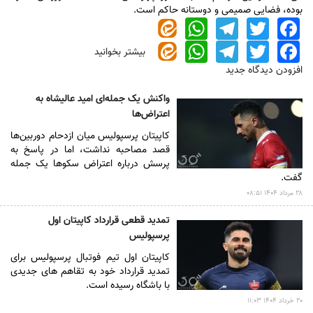
بوده، فضایی صمیمی و دوستانه حاکم است.
WhatsApp
Telegram
Twitter
Facebook
WhatsApp
Telegram
Twitter
Facebook
بیشتر بخوانید
درباره
ویدئوی
افزودن دیدگاه جدید
پربازدید
از
واکنش یک جمله‌ای امید عالیشاه به
جشن
اعتراض‌ها
عروسی
امید
کاپیتان پرسپولیس میان ازدحام دوربین‌ها
عالیشاه
قصد مصاحبه نداشت، اما در پاسخ به
پرسش درباره اعتراض سکو‌ها یک جمله
گفت.
۲۸ مرداد ۱۴۰۴ ۰۸:۵۱
تمدید قطعی قرارداد کاپیتان اول
پرسپولیس
کاپیتان اول تیم فوتبال پرسپولیس برای
تمدید قرارداد خود به تقاهم های جدیدی
با باشگاه رسیده است.
۲۰ خرداد ۱۴۰۴ ۱۱:۰۳