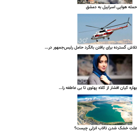
حمله هوایی اسراییل به دمشق
تلاش گسترده برای یافتن بالگرد حامل رئیس‌جمهور در...
بهاره کیان افشار از کلاه پهلوی تا بی عاطفه را...
علت خشک شدن تالاب انزلی چیست؟