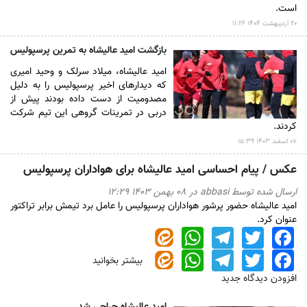
است.
۲۰ ارديبهشت ۱۴۰۴ ۱۱:۲۶
بازگشت امید عالیشاه به تمرین پرسپولیس
امید عالیشاه، میلاد سرلک و و‌حید امیری
که دیدارهای اخیر پرسپولیس را به‌ دلیل
مصدومیت از دست داده بودند پیش از
دربی در تمرینات گروهی این تیم شرکت
کردند.
۰۷ اسفند ۱۴۰۳ ۱۵:۳۹
عکس / پیام احساسی امید عالیشاه برای هواداران پرسپولیس
ارسال شده توسط
abbasi
در ۰۸ بهمن ۱۴۰۳ ۱۲:۲۹
امید عالیشاه حضور پرشور هواداران پرسپولیس را عامل برد تیمش برابر تراکتور
عنوان کرد.
WhatsApp
Telegram
Twitter
Facebook
WhatsApp
Telegram
Twitter
Facebook
بیشتر بخوانید
درباره
عکس
افزودن دیدگاه جدید
/
پیام
امید عالیشاه جراحی شد